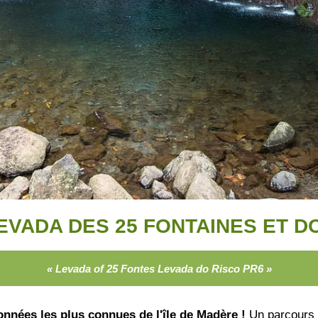
LEVADA DES 25 FONTAINES ET D
« Levada of 25 Fontes Levada do Risco PR6 »
onnées les plus connues de l'île de Madère !
Un parcours 