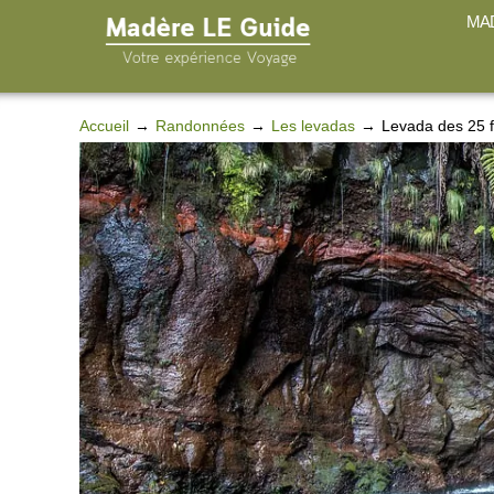
MAD
Accueil
Randonnées
Les levadas
Levada des 25 f