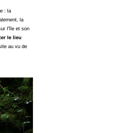
e : la
alement, la
r l'île et son
er le lieu
ésite au vu de