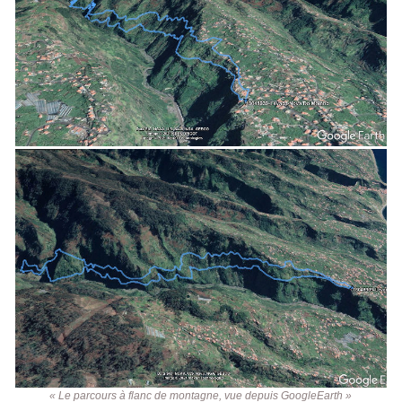
« Le parcours à flanc de montagne, vue depuis GoogleEarth »