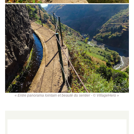
« Entre panorama lointain et beauté du sentier - © VillageHero »