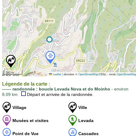
500 m
Leaflet
|
données ©
OpenStreetMap
/ODbL - rendu
OpenStreetMa
Légende de la carte :
------ randonnée : boucle Levada Nova et do Moinho
- environ
8.09 km
Départ et arrivée de la randonnée.
Village
Ville
Musées et visites
Levada
Point de Vue
Cascades