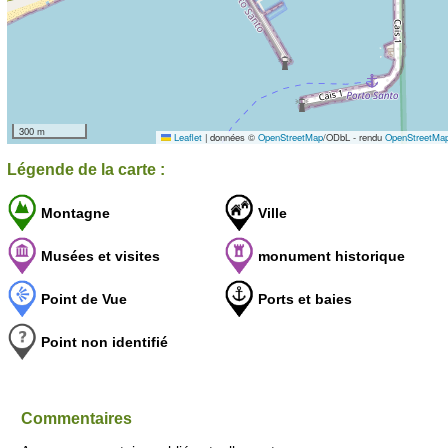
300 m
Leaflet
|
données ©
OpenStreetMap
/ODbL - rendu
OpenStreetMa
Légende de la carte :
Montagne
Ville
Musées et visites
monument historique
Point de Vue
Ports et baies
Point non identifié
Commentaires