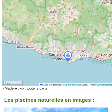
5 km
Leaflet
|
données ©
OpenStreetMap
/ODbL - rendu
OpenStreetMa
> Madère : voir toute la carte
Les piscines naturelles en images :