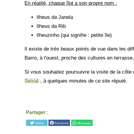
En réalité, chaque îlot a son propre nom :
Ilheus da Janela
Ilheus da Rib
Ilheuzinho (qui signifie : petite île)
Il existe de très beaux points de vue dans les dif
Barro, à l'ouest, proche des cultures en terrass
Si vous souhaitez poursuivre la visite de la côte 
Seixal
, à quelques minutes de ce site réputé.
Partager :
Twitter
Facebook
Whatsapp