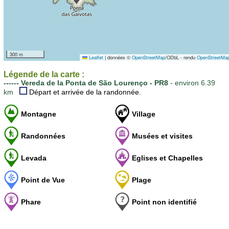
300 m
Leaflet
|
données ©
OpenStreetMap
/ODbL - rendu
OpenStreetMa
Légende de la carte :
------ Vereda de la Ponta de São Lourenço - PR8
- environ 6.39
km
Départ et arrivée de la randonnée.
Montagne
Village
Randonnées
Musées et visites
Levada
Eglises et Chapelles
Point de Vue
Plage
Phare
Point non identifié