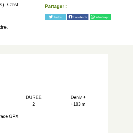
s). C'est
Partager :
Twitter
Facebook
Whatsapp
dre.
E
DURÉE
Deniv +
2
+183 m
trace GPX