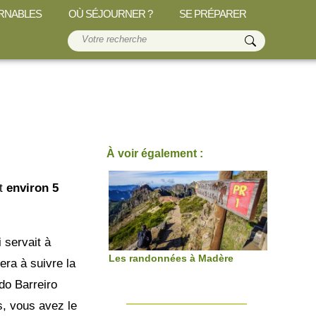
RNABLES
OÙ SÉJOURNER ?
SE PRÉPARER
À voir également :
nt
environ 5
 servait à
Les randonnées à Madère
era à suivre la
do Barreiro
s, vous avez le