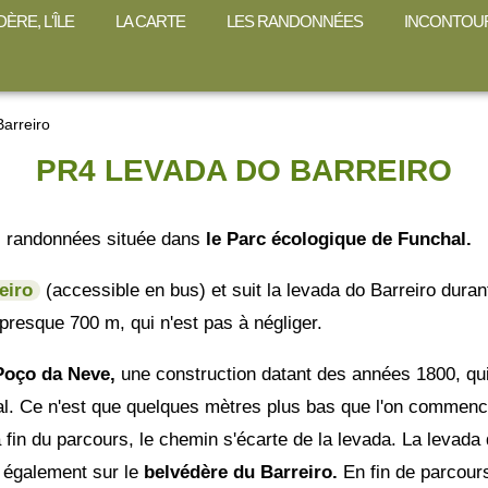
ÈRE, L'ÎLE
LA CARTE
LES RANDONNÉES
INCONTOU
arreiro
PR4 LEVADA DO BARREIRO
s randonnées située dans
le Parc écologique de Funchal.
eiro
(accessible en bus) et suit la levada do Barreiro dura
 presque 700 m, qui n'est pas à négliger.
Poço da Neve,
une construction datant des années 1800, qui
hal. Ce n'est que quelques mètres plus bas que l'on commenc
 fin du parcours, le chemin s'écarte de la levada. La levada 
 également sur le
belvédère du Barreiro.
En fin de parcour