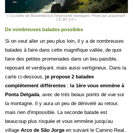
« La vallée de Boaventura et l'imposante montagne. Photo par acquimat4.
CC BY 2.0 »
De nombreuses balades possibles
Si on veut aller un peu plus loin, il y a de nombreuses
balades à faire dans cette magnifique vallée, de quoi
faire des petites promenades dans un lieu paisible,
reposant et verdoyant, mais aussi vertigineux. Dans la
carte ci-dessous,
je propose 2 balades
complétement différentes
:
la 1ère vous emmène à
Ponta Delgada
, avec de très beaux points de vue sur
la montagne. Il y aura un peu de dénivelé au retour,
mais rien d'impossible. La seconde balade est
beaucoup plus risquée et vous emmène jusqu'au
village
Arco de São Jorge
en suivant le Camino Real.