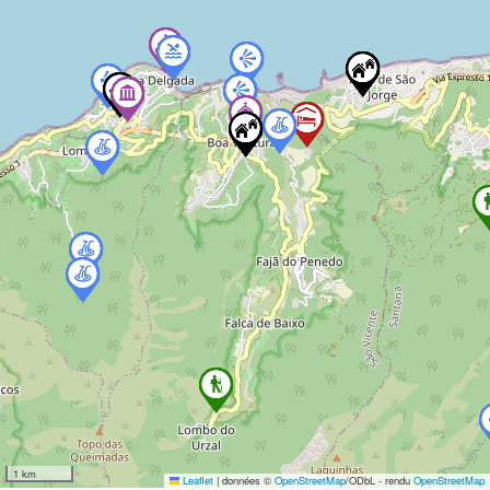
1 km
Leaflet
|
données ©
OpenStreetMap
/ODbL - rendu
OpenStreetMap