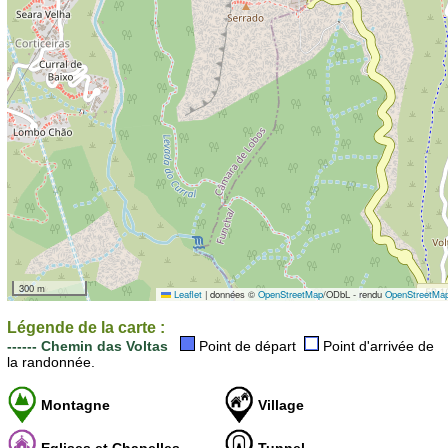
300 m
Leaflet
|
données ©
OpenStreetMap
/ODbL - rendu
OpenStreetMa
Légende de la carte :
------ Chemin das Voltas
Point de départ
Point d'arrivée de
la randonnée.
Montagne
Village
Eglises et Chapelles
Tunnel