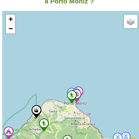
à Porto Moniz ?
+
−