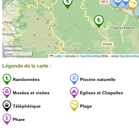
3 km
Leaflet
|
données ©
OpenStreetMap
/ODbL - rendu
OpenStreetMa
Légende de la carte :
Randonnées
Piscine naturelle
Musées et visites
Eglises et Chapelles
Téléphérique
Plage
Phare